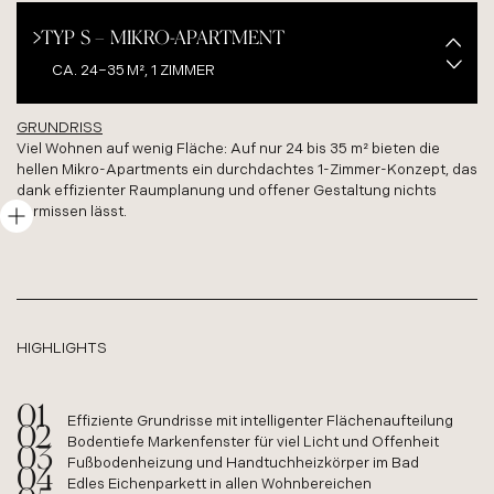
TYP S – MIKRO-APARTMENT
CA. 24–35 M², 1 ZIMMER
GRUNDRISS
TYP M – STUDIO-APARTMENT
Viel Wohnen auf wenig Fläche: Auf nur 24 bis 35 m² bieten die
hellen Mikro-Apartments ein durchdachtes 1-Zimmer-Konzept, das
CA. 40 M², 1,5–2 ZIMMER
dank effizienter Raumplanung und offener Gestaltung nichts
vermissen lässt.
TYP L – KOMFORT-APARTMENT
62–71 M², 3 ZIMMER
HIGHLIGHTS
Effiziente Grundrisse mit intelligenter Flächenaufteilung
Bodentiefe Markenfenster für viel Licht und Offenheit
Fußbodenheizung und Handtuchheizkörper im Bad
Edles Eichenparkett in allen Wohnbereichen