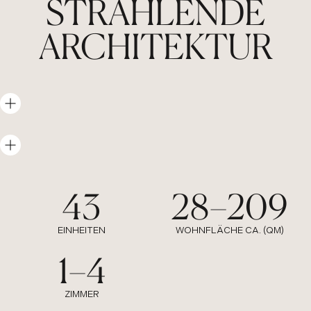
STRAHLENDE
ARCHITEKTUR
43
28
–
209
:
:
EINHEITEN
WOHNFLÄCHE CA. (QM)
1
–
4
:
ZIMMER