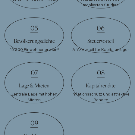
möblierten Studios
05
06
Bevölkerungsdichte
Steuervorteil
15.000 Einwohner pro km²
AfA-Vorteil für Kapitalanleger
07
08
Lage & Mieten
Kapitalrendite
Zentrale Lage mit hohen
Inflationsschutz und attraktive
Mieten
Rendite
09