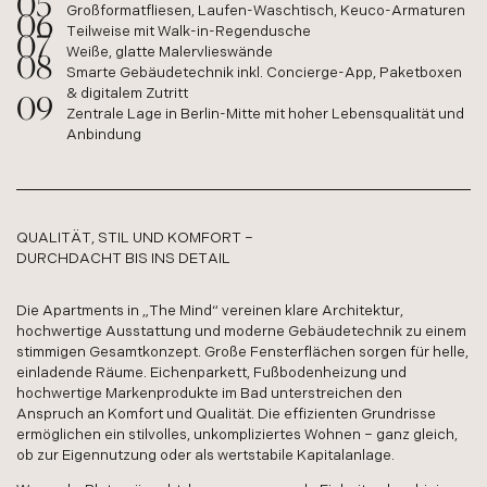
Großformatfliesen, Laufen-Waschtisch, Keuco-Armaturen
Teilweise mit Walk-in-Regendusche
Weiße, glatte Malervlieswände
Smarte Gebäudetechnik inkl. Concierge-App, Paketboxen
& digitalem Zutritt
Zentrale Lage in Berlin-Mitte mit hoher Lebensqualität und
Anbindung
QUALITÄT, STIL UND KOMFORT –
DURCHDACHT BIS INS DETAIL
Die Apartments in „The Mind“ vereinen klare Architektur,
hochwertige Ausstattung und moderne Gebäudetechnik zu einem
stimmigen Gesamtkonzept. Große Fensterflächen sorgen für helle,
einladende Räume. Eichenparkett, Fußbodenheizung und
hochwertige Markenprodukte im Bad unterstreichen den
Anspruch an Komfort und Qualität. Die effizienten Grundrisse
ermöglichen ein stilvolles, unkompliziertes Wohnen – ganz gleich,
ob zur Eigennutzung oder als wertstabile Kapitalanlage.