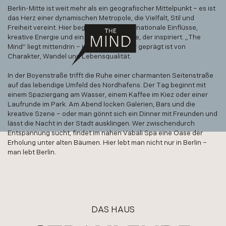
Berlin-Mitte ist weit mehr als ein geografischer Mittelpunkt – es ist
das Herz einer dynamischen Metropole, die Vielfalt, Stil und
Freiheit vereint. Hier begegnen sich internationale Einflüsse,
kreative Energie und ein urbaner Lifestyle, der inspiriert. „The
Mind“ liegt mittendrin – in einem Kiez, der geprägt ist von
Charakter, Wandel und Lebensqualität.
In der Boyenstraße trifft die Ruhe einer charmanten Seitenstraße
auf das lebendige Umfeld des Nordhafens. Der Tag beginnt mit
einem Spaziergang am Wasser, einem Kaffee im Kiez oder einer
Laufrunde im Park. Am Abend locken Galerien, Bars und die
kreative Szene – oder man gönnt sich ein Dinner mit Freunden und
lässt die Nacht in der Stadt ausklingen. Wer zwischendurch
Entspannung sucht, findet im nahen Vabali Spa eine Oase der
Erholung unter alten Bäumen. Hier lebt man nicht nur in Berlin –
man lebt Berlin.
DAS HAUS