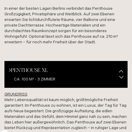
In einer der besten Lagen Berlins verbindet das Penthouse
Großzügigkeit, Privatsphäre und Weitblick. Auf zwei Ebenen
erwarten Sie lichtdurchflutete Räume, vier Balkone und eine
private Dachterrasse. Hochwertige Materialien und ein
durchdachtes Raumkonzept sorgen für ein besonderes
Wohngefühl. Optional lässt sich das Penthouse auf ca. 210 m²
erweitern – für noch mehr Freiheit über der Stadt.
PENTHOUSE XL
CA. 100 M² - 3 ZIMMER
GRUNDRISS
PENTHOUSE XXL
Mehr Lebensqualität ist kaum möglich, größtmögliche Freiheit
garantiert: Im Penthouse zu wohnen, ist ein Luxus, der Tag für Tag
CA. 209 M² - 4 ZIMMER
aufs Neue begeistert. Die großzügige Aufteilung, die edlen
Materialien und das Gefühl, dem Himmel ganz nah zu sein, machen
das Leben hier außergewöhnlich. Das Penthouse auf zwei Ebenen
bietet Rückzug und Repräsentation zugleich – in ruhiger Lage und