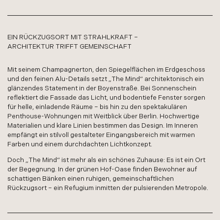
EIN RÜCKZUGSORT MIT STRAHLKRAFT –
ARCHITEKTUR TRIFFT GEMEINSCHAFT
Mit seinem Champagnerton, den Spiegelflächen im Erdgeschoss
und den feinen Alu-Details setzt „The Mind“ architektonisch ein
glänzendes Statement in der Boyenstraße. Bei Sonnenschein
reflektiert die Fassade das Licht, und bodentiefe Fenster sorgen
für helle, einladende Räume – bis hin zu den spektakulären
Penthouse-Wohnungen mit Weitblick über Berlin. Hochwertige
Materialien und klare Linien bestimmen das Design. Im Inneren
empfängt ein stilvoll gestalteter Eingangsbereich mit warmen
Farben und einem durchdachten Lichtkonzept.
Doch „The Mind“ ist mehr als ein schönes Zuhause: Es ist ein Ort
der Begegnung. In der grünen Hof-Oase finden Bewohner auf
schattigen Bänken einen ruhigen, gemeinschaftlichen
Rückzugsort – ein Refugium inmitten der pulsierenden Metropole.